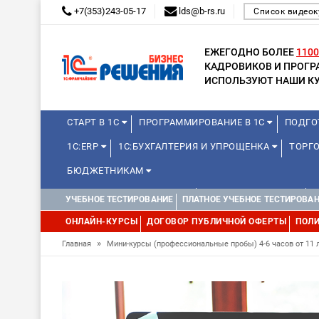
+7(353)243-05-17
lds@b-rs.ru
Список видеок
ЕЖЕГОДНО БОЛЕЕ
1100
КАДРОВИКОВ И ПРОГ
ИСПОЛЬЗУЮТ НАШИ КУ
СТАРТ В 1С
ПРОГРАММИРОВАНИЕ В 1С
ПОДГО
1С:ERP
1С:БУХГАЛТЕРИЯ И УПРОЩЕНКА
ТОРГО
БЮДЖЕТНИКАМ
КУРСЫ ДЛЯ ШКОЛЬНИКОВ
ДЛЯ ШКОЛЬНИКОВ
УЧЕБНОЕ ТЕСТИРОВАНИЕ
ПЛАТНОЕ УЧЕБНОЕ ТЕСТИРОВА
ОНЛАЙН-КУРСЫ
ДОГОВОР ПУБЛИЧНОЙ ОФЕРТЫ
ПОЛИ
»
Главная
Мини-курсы (профессиональные пробы) 4-6 часов от 11 