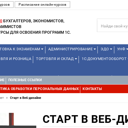
урсов
Расписание онлайн-курсов
0
БУХГАЛТЕРОВ, ЭКОНОМИСТОВ,
РАММИСТОВ
РСЫ ДЛЯ ОСВОЕНИЯ ПРОГРАММ 1С.
ТОВКА К ЭКЗАМЕНАМ
АДМИНИСТРИРОВАНИЕ
ЭДО
УНФ
ВЛЯ И РОЗНИЦА
ТОРГОВЛЯ И СКЛАД
1С:ДОКУМЕНТООБОРОТ
1С:УПРАВЛЕНИЕ ХОЛДИНГОМ
УПРАВЛЕНИЕ ПРОЕКТАМИ
ДРУГИ
НИЕ
ПОЛЕЗНЫЕ ССЫЛКИ
ТИКА ОБРАБОТКИ ПЕРСОНАЛЬНЫХ ДАННЫХ
КОНТАКТЫ
»
лет
Старт в Веб-дизайне
СТАРТ В ВЕБ-