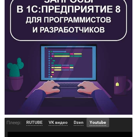
Плеер:
RUTUBE
VK видео
Dzen
Youtube