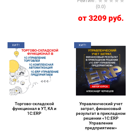
Рейтинг
:
(0.0)
от 3209 руб.
ХИТ!
ХИТ!
Торгово-складской
Управленческий учет
функционал в УТ, КА и
затрат, финансовый
1С:ERP
результат в прикладном
решении «1С:ERP
Управление
предприятием»